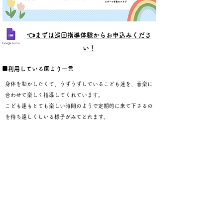
👈​まずは巡回指導体験からお申込みくださ
い！
■​利用している園より一言
身体を動かしたくて、うずうずしているこども達を、音楽に
合わせて楽しく指導してくれています。
​こども達もとても楽しい時間のようで定期的に来て下さるの
を待ち遠しくしいる様子がみてとれます。
■​利用している学童より一言
​無理を承知でお声がけをしたところ快く引き受けていた
だきました。人数も多いのにも関わらず楽しくこども達
を指導していただき感謝しています。ダンスが苦手なこ
どもでも楽しく取り組めるように工夫をしてくださって
いるので安心して「また参加したい！」という子がとて
も多いです。